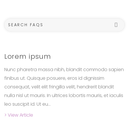
Se
Lorem ipsum
Nunc pharetra massa nibh, blandit commodo sapien
finibus ut. Quisque posuere, eros id dignissim
consequat, velit elit fringilla velit, hendrerit blandit
nulla nisl ut mauris. In ultrices lobortis mauris, et iaculis
leo suscipit id. Ut eu...
> View Article